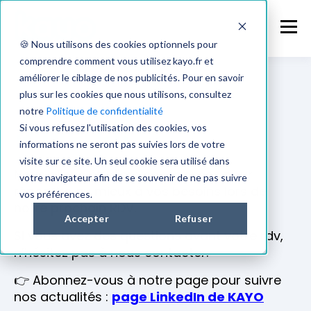
🍪 Nous utilisons des cookies optionnels pour
comprendre comment vous utilisez kayo.fr et
améliorer le ciblage de nos publicités. Pour en savoir
plus sur les cookies que nous utilisons, consultez
notre
Politique de confidentialité
🎉Merci.
Si vous refusez l'utilisation des cookies, vos
informations ne seront pas suivies lors de votre
visite sur ce site. Un seul cookie sera utilisé dans
Nous allons étudier vos réponses pour
votre navigateur afin de se souvenir de ne pas suivre
répondre au mieux à vos besoins lors de
vos préférences.
notre prochain RDV.
Accepter
Refuser
Si vous avez des questions avant votre rdv,
n’hésitez pas à nous contacter.
👉 Abonnez-vous à notre page pour suivre
nos actualités :
page LinkedIn de KAYO