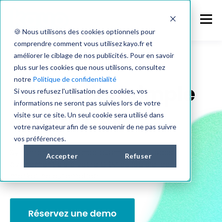
🍪 Nous utilisons des cookies optionnels pour
comprendre comment vous utilisez kayo.fr et
améliorer le ciblage de nos publicités. Pour en savoir
plus sur les cookies que nous utilisons, consultez
notre
Politique de confidentialité
Intégration simple
Si vous refusez l'utilisation des cookies, vos
informations ne seront pas suivies lors de votre
à votre CRM
visite sur ce site. Un seul cookie sera utilisé dans
votre navigateur afin de se souvenir de ne pas suivre
vos préférences.
Synchronisez automatiquement vos leads
Accepter
Refuser
événementiels à votre CRM ou logiciel de
marketing automation.