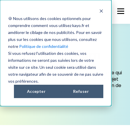
🍪 Nous utilisons des cookies optionnels pour
comprendre comment vous utilisez kayo.fr et
améliorer le ciblage de nos publicités. Pour en savoir
plus sur les cookies que nous utilisons, consultez
notre
Politique de confidentialité
Symposium
Si vous refusez l'utilisation des cookies, vos
informations ne seront pas suivies lors de votre
visite sur ce site. Un seul cookie sera utilisé dans
Un symposium est une réunion professionnelle qui
votre navigateur afin de se souvenir de ne pas suivre
rassemble des experts pour discuter d'un sujet
vos préférences.
spécifique et approfondir leur compréhension de
ce sujet
Accepter
Refuser