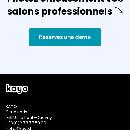
salons professionnels
KAYO
9 rue Patis
76140 Le Petit-Quevilly
+33(0)2.78.77.50.00
hello@kayo.fr