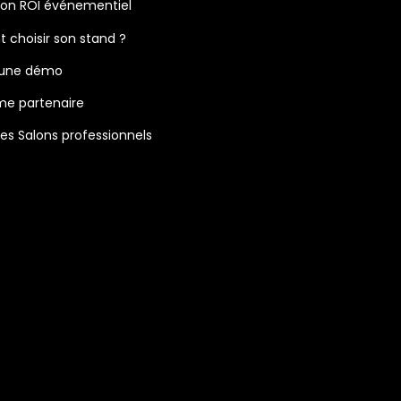
son ROI événementiel
choisir son stand ?
 une démo
e partenaire
s Salons professionnels