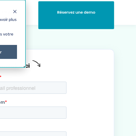
AWARDS
voir plus
ns votre
r
rmulaire ici