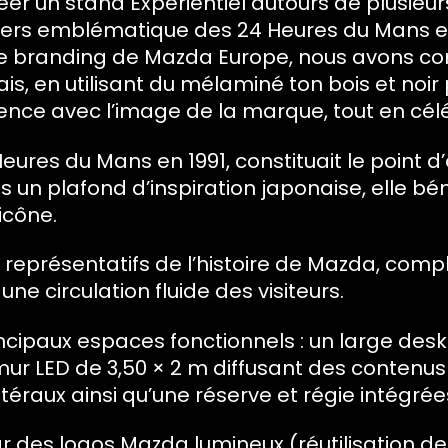
er un stand Expérientiel autours de plusieurs 
univers emblématique des 24 Heures du Mans e
de branding de Mazda Europe, nous avons con
nais, en utilisant du mélaminé ton bois et noi
nce avec l’image de la marque, tout en céléb
ures du Mans en 1991, constituait le point d’o
 un plafond d’inspiration japonaise, elle bén
icône.
n, représentatifs de l’histoire de Mazda, com
e circulation fluide des visiteurs.
ncipaux espaces fonctionnels : un large desk
mur LED de 3,50 × 2 m diffusant des contenus
éraux ainsi qu’une réserve et régie intégrée
par des logos Mazda lumineux (réutilisation de