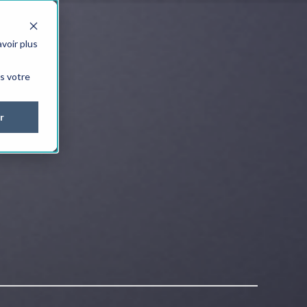
voir plus
ns votre
r